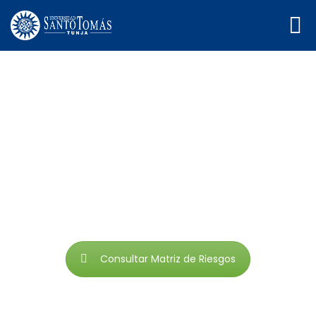
Matrices de Riesgo
La metodología de gestión del riesgo de la Universidad
Santo Tomas la puedes conocer consultando el
manual de gestión de riesgos y oportunidades, en el
proceso de aseguramiento de la calidad de Siac en
linea.
Consultar Matriz de Riesgos